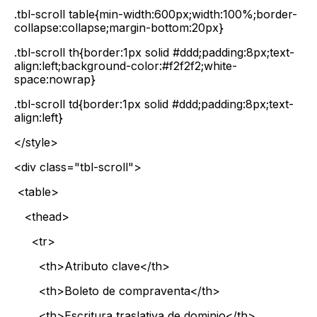
.tbl-scroll table{min-width:600px;width:100%;border-
collapse:collapse;margin-bottom:20px}
.tbl-scroll th{border:1px solid #ddd;padding:8px;text-
align:left;background-color:#f2f2f2;white-
space:nowrap}
.tbl-scroll td{border:1px solid #ddd;padding:8px;text-
align:left}
</style>
<div class="tbl-scroll">
<table>
<thead>
<tr>
<th>Atributo clave</th>
<th>Boleto de compraventa</th>
<th>Escritura traslativa de dominio</th>