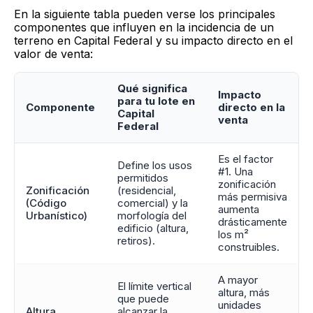
En la siguiente tabla pueden verse los principales
componentes que influyen en la incidencia de un
terreno en Capital Federal y su impacto directo en el
valor de venta:
Qué significa
Impacto
para tu lote en
Componente
directo en la
Capital
venta
Federal
Es el factor
Define los usos
#1. Una
permitidos
zonificación
Zonificación
(residencial,
más permisiva
(Código
comercial) y la
aumenta
Urbanístico)
morfología del
drásticamente
edificio (altura,
los m²
retiros).
construibles.
A mayor
El límite vertical
altura, más
que puede
unidades
Altura
alcanzar la