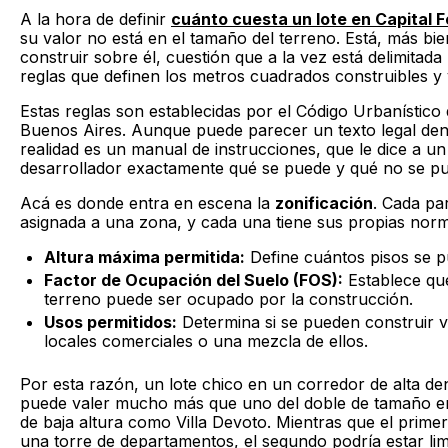
A la hora de definir
cuánto cuesta un lote en Capital F
su valor no está en el tamaño del terreno. Está, más bi
construir sobre él, cuestión que a la vez está delimitada
reglas que definen los metros cuadrados construibles y 
Estas reglas son establecidas por el Código Urbanístico 
Buenos Aires. Aunque puede parecer un texto legal den
realidad es un manual de instrucciones, que le dice a un
desarrollador exactamente qué se puede y qué no se pu
Acá es donde entra en escena la
zonificación
. Cada par
asignada a una zona, y cada una tiene sus propias norm
Altura máxima permitida:
Define cuántos pisos se p
Factor de Ocupación del Suelo (FOS):
Establece qué
terreno puede ser ocupado por la construcción.
Usos permitidos:
Determina si se pueden construir vi
locales comerciales o una mezcla de ellos.
Por esta razón, un lote chico en un corredor de alta 
puede valer mucho más que uno del doble de tamaño en
de baja altura como Villa Devoto. Mientras que el prime
una torre de departamentos, el segundo podría estar li