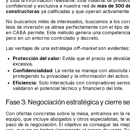
y toda la información relevante. Este material se presen
confidencial y exclusiva a nuestra red de
más de
300 de
constructoras
ya calificadas y que operan activamente
No buscamos miles de interesados, buscamos a los corr
tesis de inversión se alinea perfectamente con el tipo de
en CABA permite. Este método genera una competencia s
pero en un entorno controlado y discreto.
Las ventajas de una estrategia
off-market
son evidentes:
Protección del valor:
Evitás que el precio se devalú
excesiva.
Confidencialidad:
La venta se maneja con absoluta d
protegiendo tu privacidad y la información del activo.
Eficiencia:
Solo interactuás con compradores serio
validaron el potencial técnico y financiero del lote.
Fase 3: Negociación estratégica y cierre s
Con ofertas concretas sobre la mesa, entramos en la rec
equipo, que incluye abogados y otros especialistas, te
paso de la negociación. El objetivo es conseguir las me
vos, que no se limitan únicamente al precio de venta. E