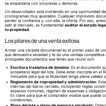
se empantana con sorpresas y demoras.
Un desarrollador está invirtiendo en una oportunidad d
cronogramas muy ajustados. Cualquier imprevisto docu
perder la confianza y, con ella, la oferta. Por eso, ante
salir al mercado, es fundamental
auditar el estado lega
tu propiedad
.
Los pilares de una venta exitosa
Armar una carpeta documental es el primer paso de una
que demuestra seriedad y te da una ventaja competitiva
principales documentos que tenés que reunir son:
Escritura traslativa de dominio:
Es el documento que
propietario legal del lote. Debe estar inscripta en el 
Inmueble para que la titularidad tenga plena validez ju
Reglamento de copropiedad y administración:
Esta
internas del barrio cerrado, incluyendo reglas constr
espacios comunes, régimen de expensas y obligacione
Es clave para que el comprador evalúe qué puede co
condiciones.
Plano del lote y plano de mensura aprobado:
Deter