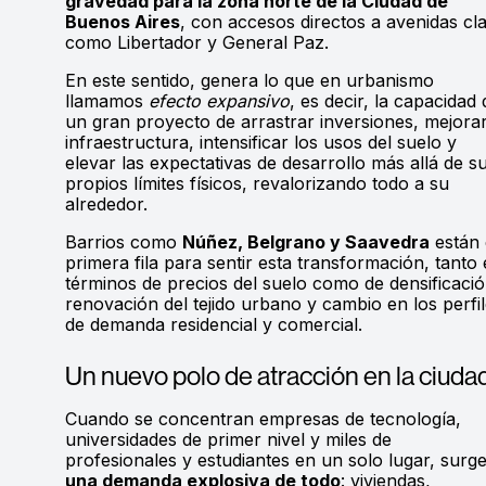
gravedad para la zona norte de la Ciudad de
Buenos Aires
, con accesos directos a avenidas cl
como Libertador y General Paz.
En este sentido, genera lo que en urbanismo
llamamos
efecto expansivo
, es decir, la capacidad 
un gran proyecto de arrastrar inversiones, mejora
infraestructura, intensificar los usos del suelo y
elevar las expectativas de desarrollo más allá de s
propios límites físicos, revalorizando todo a su
alrededor.
Barrios como
Núñez, Belgrano y Saavedra
están
primera fila para sentir esta transformación, tanto
términos de precios del suelo como de densificació
renovación del tejido urbano y cambio en los perfi
de demanda residencial y comercial.
Un nuevo polo de atracción en la ciuda
Cuando se concentran empresas de tecnología,
universidades de primer nivel y miles de
profesionales y estudiantes en un solo lugar, surg
una demanda explosiva de todo
: viviendas,