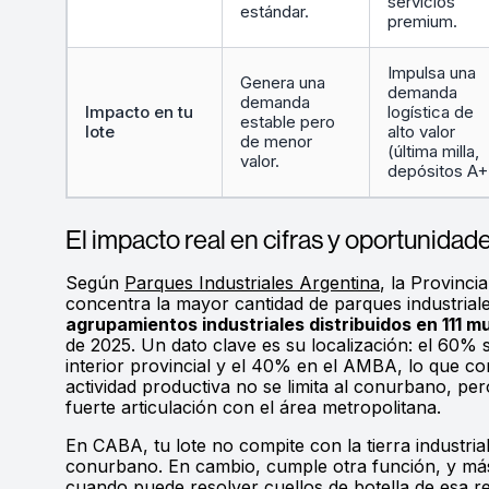
servicios
estándar.
premium.
Impulsa una
Genera una
demanda
demanda
Impacto en tu
logística de
estable pero
lote
alto valor
de menor
(última milla,
valor.
depósitos A+
El impacto real en cifras y oportunidad
Según
Parques Industriales Argentina
, la Provinci
concentra la mayor cantidad de parques industrial
agrupamientos industriales distribuidos en 111 m
de 2025. Un dato clave es su localización: el 60% 
interior provincial y el 40% en el AMBA, lo que co
actividad productiva no se limita al conurbano, pe
fuerte articulación con el área metropolitana.
En CABA, tu lote no compite con la tierra industrial 
conurbano. En cambio, cumple otra función, y más
cuando puede resolver cuellos de botella de esa r