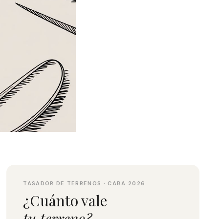
TASADOR DE TERRENOS · CABA 2026
¿Cuánto vale
tu terreno?