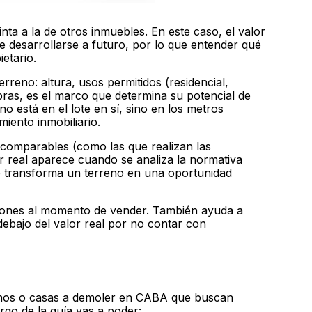
inta a la de otros inmuebles. En este caso, el valor
e desarrollarse a futuro, por lo que entender qué
etario.
erreno: altura, usos permitidos (residencial,
bras, es el marco que determina su potencial de
 no está en el lote en sí, sino en los metros
ento inmobiliario.
omparables (como las que realizan las
lor real aparece cuando se analiza la normativa
to transforma un terreno en una oportunidad
siones al momento de vender. También ayuda a
debajo del valor real por no contar con
renos o casas a demoler en CABA que buscan
rgo de la guía vas a poder: