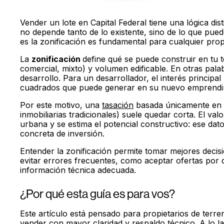
Vender un lote en Capital Federal tiene una lógica dist
no depende tanto de lo existente, sino de lo que pued
es la zonificación es fundamental para cualquier propi
La
zonificación
define qué se puede construir en tu t
comercial, mixto) y volumen edificable. En otras pala
desarrollo. Para un desarrollador, el interés principal
cuadrados que puede generar en su nuevo emprendimi
Por este motivo, una
tasación
basada únicamente en c
inmobiliarias tradicionales) suele quedar corta. El va
urbana y se estima el potencial constructivo: ese da
concreta de inversión.
Entender la zonificación permite tomar mejores deci
evitar errores frecuentes, como aceptar ofertas por 
información técnica adecuada.
¿Por qué esta guía es para vos?
Este artículo está pensado para propietarios de ter
vender con mayor claridad y respaldo técnico. A lo la