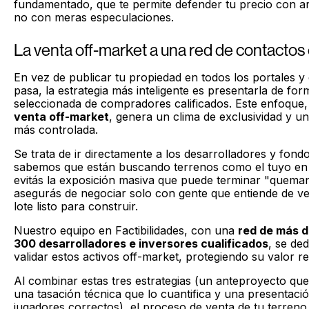
fundamentado, que te permite defender tu precio con a
no con meras especulaciones.
La venta off-market a una red de contactos 
En vez de publicar tu propiedad en todos los portales y
pasa, la estrategia más inteligente es presentarla de fo
seleccionada de compradores calificados. Este enfoque
venta off-market
, genera un clima de exclusividad y 
más controlada.
Se trata de ir directamente a los desarrolladores y fond
sabemos que están buscando terrenos como el tuyo en
evitás la exposición masiva que puede terminar "queman
asegurás de negociar solo con gente que entiende de ve
lote listo para construir.
Nuestro equipo en Factibilidades, con una
red de más d
300 desarrolladores e inversores cualificados
, se de
validar estos activos off-market, protegiendo su valor re
Al combinar estas tres estrategias (un anteproyecto que
una tasación técnica que lo cuantifica y una presentació
jugadores correctos), el proceso de venta de tu terreno 