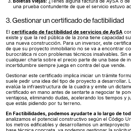
Boletas viejas:
¿Tenés alguna factura de AySA o de
una prueba contundente de que el servicio estuvo ac
3. Gestionar un certificado de factibilidad
El
certificado de factibilidad de servicios de AySA
con
existe y que la red pública de la zona tiene capacidad s
una nueva construcción. Para un inversor, este certifica
de que su proyecto inmobiliario no se va a encontrar c
burocrática ni con problemas técnicos insalvables. Sin
cualquier charla sobre el precio parte de una base de in
incertidumbre siempre juega en contra del que vende.
Gestionar este certificado implica iniciar un trámite fo
suele pedir una idea del tipo de proyecto a desarrollar.
evalúa la infraestructura de la cuadra y emite un dictame
certificado en mano antes de sentarte a negociar te po
ventajosa, eliminando dudas, acelerando los tiempos y ju
que estás pidiendo por tu terreno.
En Factibilidades, podemos ayudarte a lo largo de to
analizamos el potencial constructivo según el Código U
los metros edificables y desarrollamos un anteproyecto 
base técnica concreta, ya podemos gestionar la solicitud 