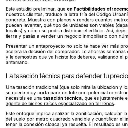
Este estudio preliminar, que
en Factibilidades ofrecem
nuestros clientes, traduce la letra fría del Código Urbaní
concreta. Muestra con planos y renders cuántos metro
pueden levantar, qué tipo de unidades son viables (depa
locales) y cómo se podría distribuir el edificio. Así, dejá
tierra y pasás a vender un negocio inmobiliario con nú
Presentar un anteproyecto no solo te hace ver más prof
acelera la decisión del comprador. Le ahorrás semanas 
y le demostrás que ya hiciste los deberes, validando el p
antemano.
La tasación técnica para defender tu preci
Una tasación tradicional (que solo mira la ubicación y lo
se queda muy corta para un lote con potencial constru
necesitás es una
tasación técnica
, que es justamente
e
agente de bienes raíces especializado en terrenos
.
Este enfoque implica analizar la zonificación, calcular la
del suelo por metro cuadrado vendible y cuantificar el i
tener la conexión cloacal ya resuelta. El resultado es u