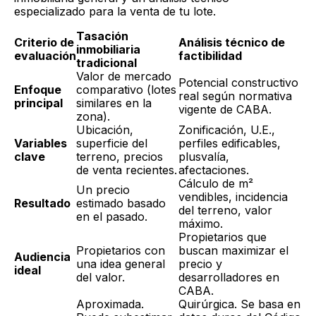
especializado para la venta de tu lote.
Tasación
Criterio de
Análisis técnico de
inmobiliaria
evaluación
factibilidad
tradicional
Valor de mercado
Potencial constructivo
Enfoque
comparativo (lotes
real según normativa
principal
similares en la
vigente de CABA.
zona).
Ubicación,
Zonificación, U.E.,
Variables
superficie del
perfiles edificables,
clave
terreno, precios
plusvalía,
de venta recientes.
afectaciones.
Cálculo de m²
Un precio
vendibles, incidencia
Resultado
estimado basado
del terreno, valor
en el pasado.
máximo.
Propietarios que
Propietarios con
buscan maximizar el
Audiencia
una idea general
precio y
ideal
del valor.
desarrolladores en
CABA.
Aproximada.
Quirúrgica. Se basa en