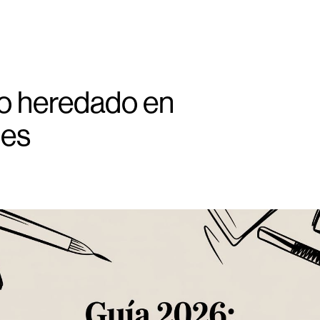
o heredado en
nes