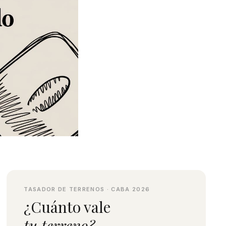
TASADOR DE TERRENOS · CABA 2026
¿Cuánto vale
tu terreno?